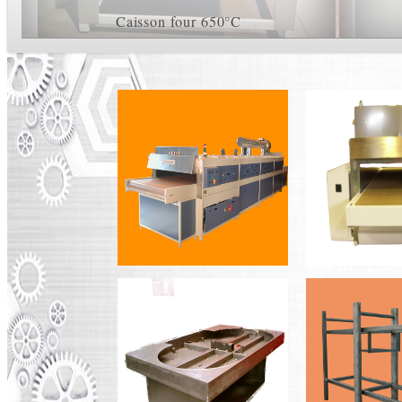
Caisson four 650°C
A remplir