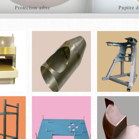
Protection arbre
Pupitre 
A remplir